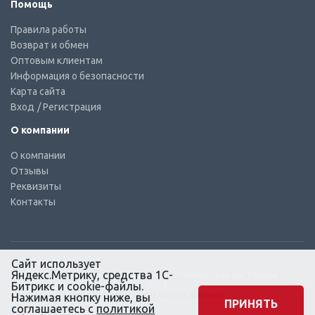
Помощь
Правила работы
Возврат и обмен
Оптовым клиентам
Информация о безопасности
Карта сайта
Вход
/ Регистрация
О компании
О компании
Отзывы
Реквизиты
Контакты
Сайт использует
Яндекс.Метрику, средства 1С-
© КТС-Дизель – Комплектующие к топливным системам
Все права защищены, 2003 – 2025
Битрикс и cookie-файлы.
Согласие на обработку персональных данных
Нажимая кнопку ниже, вы
ПРИНЯТЬ
соглашаетесь с
политикой