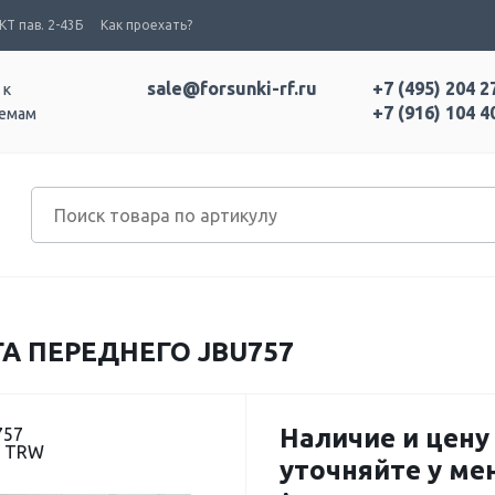
Т пав. 2-43Б
Как проехать?
sale@forsunki-rf.ru
+7 (495) 204 2
 к
+7 (916) 104 4
темам
А ПЕРЕДНЕГО JBU757
Наличие и цену
757
: TRW
уточняйте у м