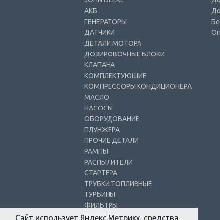
JOHN DEERE
До
АКБ
До
ГЕНЕРАТОРЫ
Бе
ДАТЧИКИ
Оп
ДЕТАЛИ МОТОРА
ДОЗИРОВОЧНЫЕ БЛОКИ
КЛАПАНА
КОМПЛЕКТУЮЩИЕ
КОМПРЕССОРЫ КОНДИЦИОНЕРА
МАСЛО
НАСОСЫ
ОБОРУДОВАНИЕ
ПЛУНЖЕРА
ПРОЧИЕ ДЕТАЛИ
РАМПЫ
РАСПЫЛИТЕЛИ
СТАРТЕРА
ТРУБКИ ТОПЛИВНЫЕ
ТУРБИНЫ
ФИЛЬТРЫ
ФОРСУНКИ
Сайт использует Яндекс.Метрику, средства