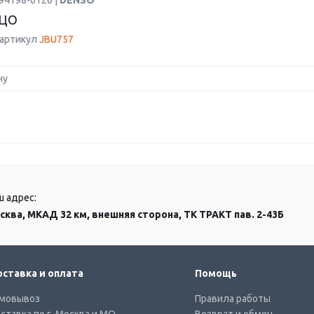
94198-0120 |
DENSO
ЬЦО
 артикул
JBU757
ну
ш адрес:
сква, МКАД 32 км, внешняя сторона, ТК ТРАКТ пав. 2-43Б
ставка и оплата
Помощь
мовывоз
Правила работы