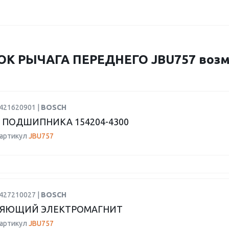
К РЫЧАГА ПЕРЕДНЕГО JBU757 возм
9421620901 |
BOSCH
 ПОДШИПНИКА 154204-4300
 артикул
JBU757
2427210027 |
BOSCH
ЛЯЮЩИЙ ЭЛЕКТРОМАГНИТ
 артикул
JBU757