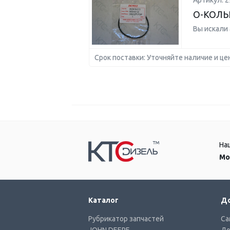
Артикул: 2
О-КОЛ
Вы искали
Срок поставки: Уточняйте наличие и це
На
Мо
Каталог
До
Рубрикатор запчастей
Са