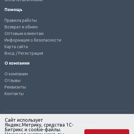
Помощь
Правила работы
Возврат и обмен
Оптовым клиентам
Информация о безопасности
Карта сайта
Вход
/ Регистрация
О компании
О компании
Отзывы
Реквизиты
Контакты
Сайт использует
Яндекс.Метрику, средства 1С-
© КТС-Дизель – Комплектующие к топливным системам
Все права защищены, 2003 – 2025
Битрикс и cookie-файлы.
Согласие на обработку персональных данных