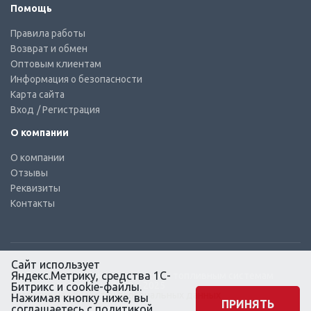
Помощь
Правила работы
Возврат и обмен
Оптовым клиентам
Информация о безопасности
Карта сайта
Вход
/ Регистрация
О компании
О компании
Отзывы
Реквизиты
Контакты
Сайт использует
Яндекс.Метрику, средства 1С-
© КТС-Дизель – Комплектующие к топливным системам
Все права защищены, 2003 – 2025
Битрикс и cookie-файлы.
Согласие на обработку персональных данных
Нажимая кнопку ниже, вы
ПРИНЯТЬ
соглашаетесь с
политикой