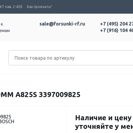
Т пав. 2-43Б
Как проехать?
sale@forsunki-rf.ru
+7 (495) 204 2
 к
+7 (916) 104 4
темам
ММ A825S 3397009825
Наличие и цену
09825
 BOSCH
уточняйте у м