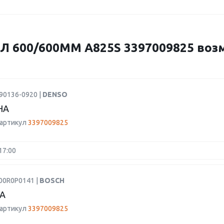
 600/600ММ A825S 3397009825 воз
90136-0920 |
DENSO
НА
 артикул
3397009825
17:00
00R0P0141 |
BOSCH
А
 артикул
3397009825