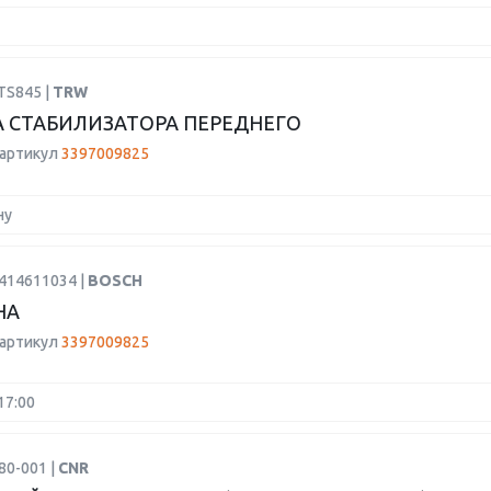
TS845 |
TRW
 СТАБИЛИЗАТОРА ПЕРЕДНЕГО
 артикул
3397009825
ну
1414611034 |
BOSCH
НА
 артикул
3397009825
17:00
80-001 |
CNR