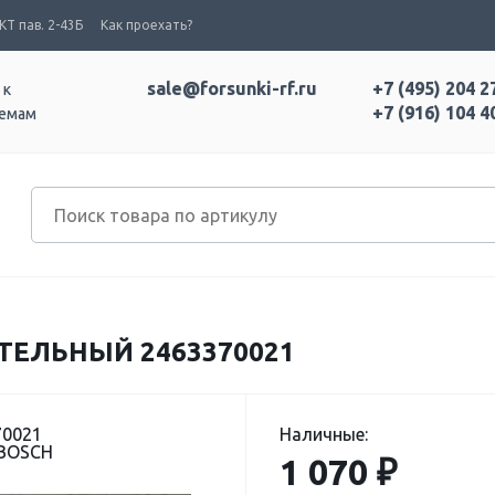
Т пав. 2-43Б
Как проехать?
sale@forsunki-rf.ru
+7 (495) 204 2
 к
+7 (916) 104 4
темам
ЕЛЬНЫЙ 2463370021
70021
Наличные:
 BOSCH
1 070 ₽