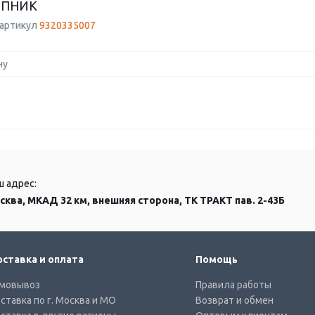
ПНИК
 артикул
9320335007
ну
ш адрес:
сква, МКАД 32 км, внешняя сторона, ТК ТРАКТ пав. 2-43Б
ставка и оплата
Помощь
мовывоз
Правила работы
ставка по г. Москва и МО
Возврат и обмен