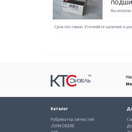
ПОДШИ
Вы искали
Срок поставки: Уточняйте наличие и це
На
Мо
Каталог
До
Рубрикатор запчастей
Са
JOHN DEERE
До