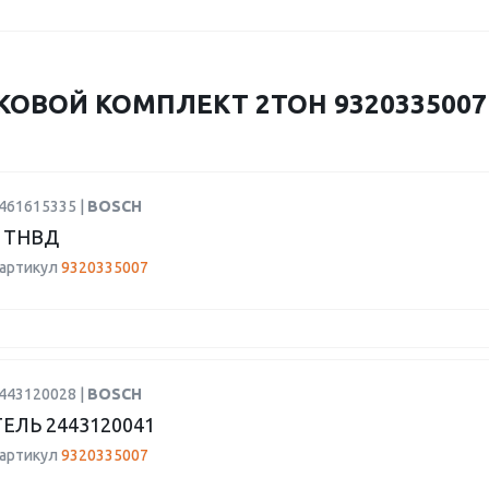
КОВОЙ КОМПЛЕКТ 2ТОН 9320335007 
9461615335 |
BOSCH
 ТНВД
 артикул
9320335007
2443120028 |
BOSCH
ЕЛЬ 2443120041
 артикул
9320335007