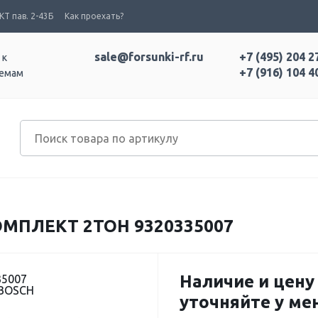
Т пав. 2-43Б
Как проехать?
sale@forsunki-rf.ru
+7 (495) 204 2
 к
+7 (916) 104 4
темам
МПЛЕКТ 2ТОН 9320335007
Наличие и цену
35007
 BOSCH
уточняйте у м