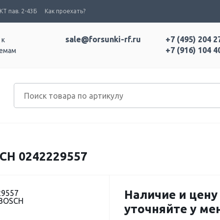
Т пав. 2-43Б
Как проехать?
sale@forsunki-rf.ru
+7 (495) 204 2
 к
+7 (916) 104 4
темам
CH 0242229557
Наличие и цену
29557
 BOSCH
уточняйте у м