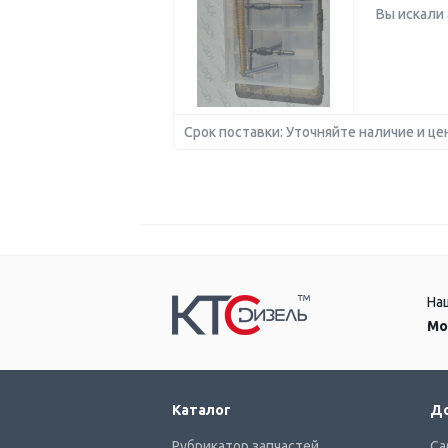
Вы искали
Срок поставки: Уточняйте наличие и це
На
Мо
Каталог
До
Рубрикатор запчастей
Са