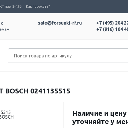
Т пав. 2-43Б
Как проехать?
sale@forsunki-rf.ru
+7 (495) 204 2
 к
+7 (916) 104 4
темам
Т BOSCH 0241135515
Наличие и цену
35515
 BOSCH
уточняйте у м