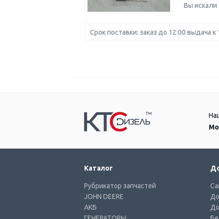
Вы искали
Срок поставки: заказ до 12:00 выдача к 
На
Мо
Каталог
До
Рубрикатор запчастей
Са
JOHN DEERE
До
АКБ
До
ГЕНЕРАТОРЫ
Бе