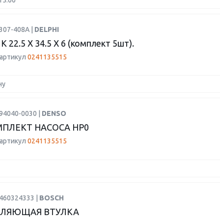
15:00
307-408A |
DELPHI
22.5 X 34.5 X 6 (комплект 5шт).
 артикул
0241135515
ну
94040-0030 |
DENSO
ПЛЕКТ НАСОСА HP0
 артикул
0241135515
1460324333 |
BOSCH
ВЛЯЮЩАЯ ВТУЛКА