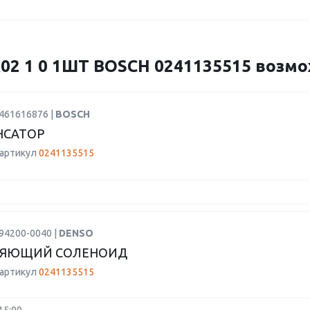
2 1 0 1ШТ BOSCH 0241135515 возмож
9461616876 |
BOSCH
НСАТОР
 артикул
0241135515
94200-0040 |
DENSO
ЛЯЮЩИЙ СОЛЕНОИД
 артикул
0241135515