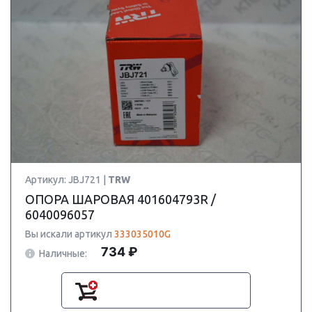
Артикул: JBJ721 |
TRW
ОПОРА ШАРОВАЯ 401604793R /
6040096057
Вы искали артикул
333035010G
734 ₽
Наличные: