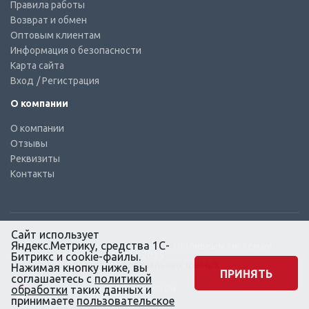
Правила работы
Возврат и обмен
Оптовым клиентам
Информация о безопасности
Карта сайта
Вход
/ Регистрация
О компании
О компании
Отзывы
Реквизиты
Контакты
Сайт использует
Яндекс.Метрику, средства 1С-
© КТС-Дизель – Комплектующие к топливным системам
Все права защищены, 2003 – 2025
Битрикс и cookie-файлы.
Согласие на обработку персональных данных
Нажимая кнопку ниже, вы
ПРИНЯТЬ
соглашаетесь с
политикой
Сайт создан в маркетинговом
обработки
таких данных и
агентстве KLUEV.BZ
принимаете
пользовательское