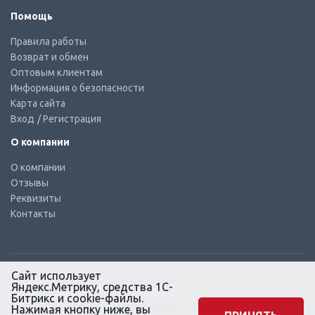
Помощь
Правила работы
Возврат и обмен
Оптовым клиентам
Информация о безопасности
Карта сайта
Вход
/ Регистрация
О компании
О компании
Отзывы
Реквизиты
Контакты
Сайт использует
Яндекс.Метрику, средства 1С-
© КТС-Дизель – Комплектующие к топливным системам
Все права защищены, 2003 – 2025
Битрикс и cookie-файлы.
Согласие на обработку персональных данных
Нажимая кнопку ниже, вы