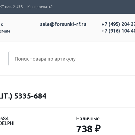
Т пав. 2-43Б
Как проехать?
sale@forsunki-rf.ru
+7 (495) 204 2
 к
+7 (916) 104 4
темам
Т.) 5335-684
-684
Наличные:
DELPHI
738 ₽