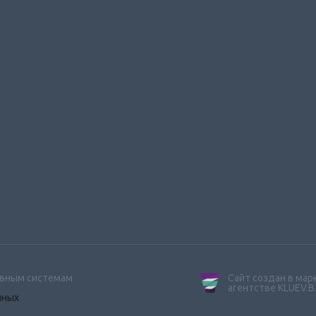
ивным системам
Сайт создан в ма
агентстве KLUEV.B
нных