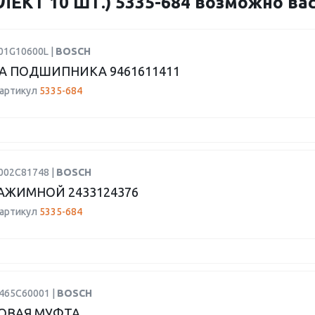
КТ 10 ШТ.) 5335-684 возможно вас
01G10600L |
BOSCH
 ПОДШИПНИКА 9461611411
 артикул
5335-684
F002C81748 |
BOSCH
АЖИМНОЙ 2433124376
 артикул
5335-684
1465C60001 |
BOSCH
ОВАЯ МУФТА