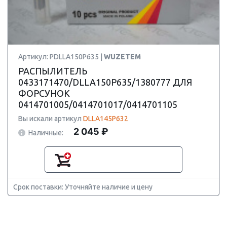
Артикул: PDLLA150P635 |
WUZETEM
РАСПЫЛИТЕЛЬ
0433171470/DLLA150P635/1380777 ДЛЯ
ФОРСУНОК
0414701005/0414701017/0414701105
Вы искали артикул
DLLA145P632
2 045 ₽
Наличные:
Срок поставки: Уточняйте наличие и цену