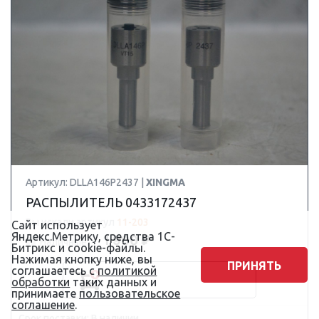
Артикул: DLLA146P2437 |
XINGMA
РАСПЫЛИТЕЛЬ 0433172437
Вы искали артикул
11-203
Сайт использует
Яндекс.Метрику, средства 1С-
1 900 ₽
Наличные:
Битрикс и cookie-файлы.
Нажимая кнопку ниже, вы
ПРИНЯТЬ
соглашаетесь с
политикой
обработки
таких данных и
принимаете
пользовательское
соглашение
.
Срок поставки: В наличии