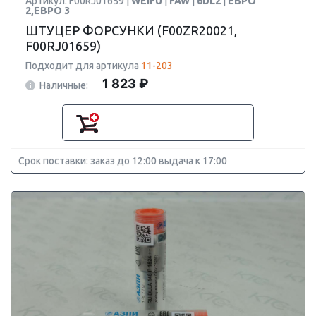
Артикул: F00RJ01659 |
WEIFU
|
FAW
|
6DL2
|
ЕВРО
2,ЕВРО 3
ШТУЦЕР ФОРСУНКИ (F00ZR20021,
F00RJ01659)
Подходит для артикула
11-203
1 823 ₽
Наличные:
Срок поставки: заказ до 12:00 выдача к 17:00