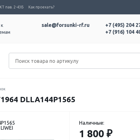
Т пав. 2-43Б
Как проехать?
sale@forsunki-rf.ru
+7 (495) 204 2
 к
+7 (916) 104 4
темам
нок
1964 DLLA144P1565
4P1565
Наличные:
LIWEI
1 800 ₽