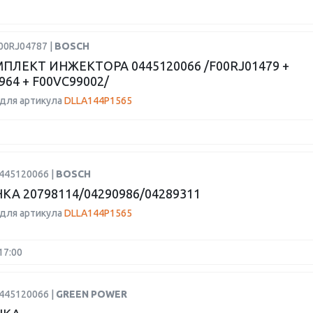
00RJ04787 |
BOSCH
ПЛЕКТ ИНЖЕКТОРА 0445120066 /F00RJ01479 +
964 + F00VC99002/
для артикула
DLLA144P1565
0445120066 |
BOSCH
А 20798114/04290986/04289311
для артикула
DLLA144P1565
17:00
0445120066 |
GREEN POWER