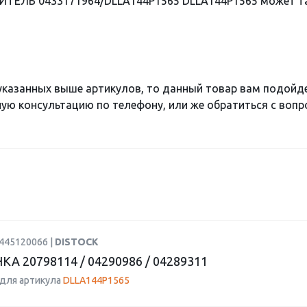
ИТЕЛЬ 0433171964/DLLA144P1565 DLLA144P1565 может та
 указанных выше артикулов, то данный товар вам подойд
ю консультацию по телефону, или же обратиться с вопро
0445120066 |
DISTOCK
А 20798114 / 04290986 / 04289311
для артикула
DLLA144P1565