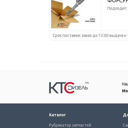
ФОРСУ
Подходит 
Срок поставки: заказ до 12:00 выдача к 
На
Мо
Каталог
До
Рубрикатор запчастей
Са