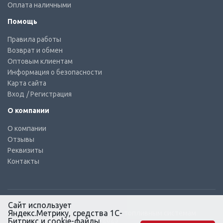
Оплата наличными
Помощь
Правила работы
Возврат и обмен
Оптовым клиентам
Информация о безопасности
Карта сайта
Вход
/ Регистрация
О компании
О компании
Отзывы
Реквизиты
Контакты
Сайт использует
Яндекс.Метрику, средства 1С-
© КТС-Дизель – Комплектующие к топливным системам
Все права защищены, 2003 – 2025
Битрикс и cookie-файлы.