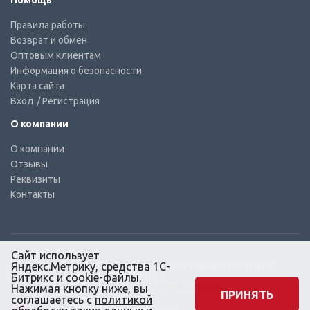
Помощь
Правила работы
Возврат и обмен
Оптовым клиентам
Информация о безопасности
Карта сайта
Вход
/ Регистрация
О компании
О компании
Отзывы
Реквизиты
Контакты
Сайт использует
Яндекс.Метрику, средства 1С-
© КТС-Дизель – Комплектующие к топливным системам
Все права защищены, 2003 – 2025
Битрикс и cookie-файлы.
Согласие на обработку персональных данных
Нажимая кнопку ниже, вы
ПРИНЯТЬ
соглашаетесь с
политикой
Сайт создан в маркетинговом