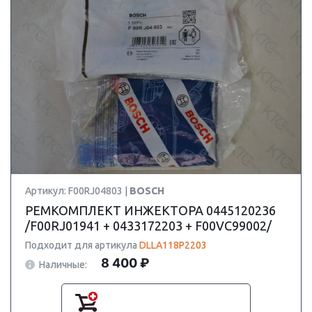
Артикул: F00RJ04803 |
BOSCH
РЕМКОМПЛЕКТ ИНЖЕКТОРА 0445120236
/F00RJ01941 + 0433172203 + F00VC99002/
Подходит для артикула
DLLA118P2203
8 400 ₽
Наличные: