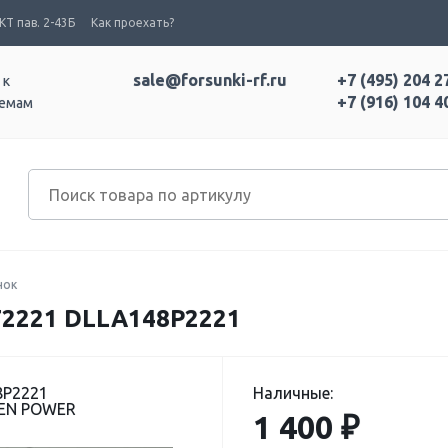
Т пав. 2-43Б
Как проехать?
sale@forsunki-rf.ru
+7 (495) 204 2
 к
+7 (916) 104 4
темам
нок
2221 DLLA148P2221
8P2221
Наличные:
EEN POWER
1 400 ₽