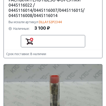
0445116022 /
0445116014/0445116007/0445116015/
0445116008/0445116014
Вы искали артикул
DLLA152P2344
3 100 ₽
Наличные:
Срок поставки: В наличии