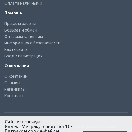
Оплата наличными
Помощь
Правила работы
Возврат и обмен
Оптовым клиентам
Информация о безопасности
Карта сайта
Вход
/ Регистрация
О компании
О компании
Отзывы
Реквизиты
Контакты
Сайт использует
Яндекс.Метрику, средства 1С-
© КТС-Дизель – Комплектующие к топливным системам
Все права защищены, 2003 – 2025
Битрикс и cookie-файлы.