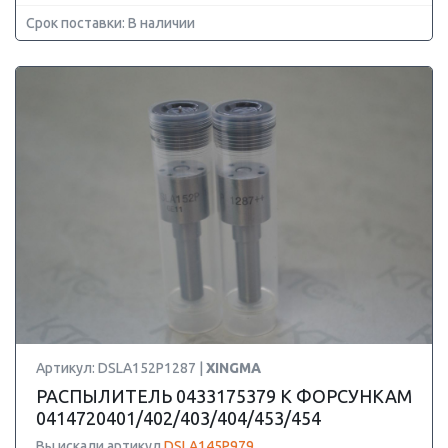
Срок поставки: В наличии
Артикул: DSLA152P1287 |
XINGMA
РАСПЫЛИТЕЛЬ 0433175379 К ФОРСУНКАМ
0414720401/402/403/404/453/454
Вы искали артикул
DSLA145P979