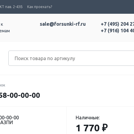
Т пав. 2-43Б
Как проехать?
sale@forsunki-rf.ru
+7 (495) 204 2
 к
+7 (916) 104 4
темам
нок
8-00-00-00
00-00-00
Наличные:
 АЗПИ
1 770 ₽