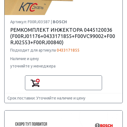
Артикул: F00RJ03587 |
BOSCH
РЕМКОМПЛЕКТ ИНЖЕКТОРА 0445120036
(F00RJ01176+0433171855+F00VC99002+F00
RJ02553+F00RJ00840)
Подходит для артикула
0433171855
Наличие и цену
уточняйте у менеджера
Срок поставки: Уточняйте наличие и цену