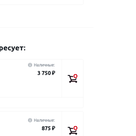
есует:
Наличные:
3 750 ₽
Наличные:
875 ₽