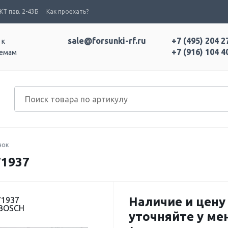
Т пав. 2-43Б
Как проехать?
sale@forsunki-rf.ru
+7 (495) 204 2
 к
+7 (916) 104 4
темам
нок
1937
Наличие и цену
71937
 BOSCH
уточняйте у м