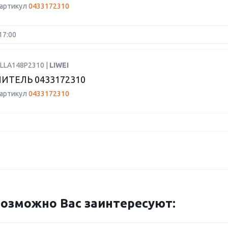
 артикул
0433172310
17:00
DLLA148P2310 |
LIWEI
ИТЕЛЬ 0433172310
 артикул
0433172310
озможно Вас заинтересуют: