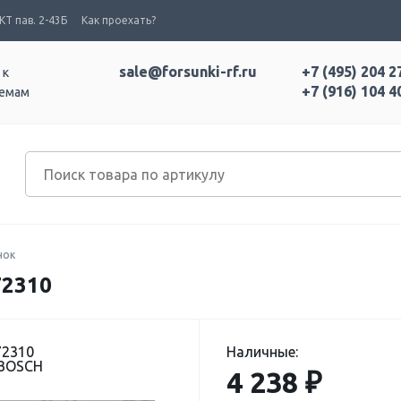
Т пав. 2-43Б
Как проехать?
sale@forsunki-rf.ru
+7 (495) 204 2
 к
+7 (916) 104 4
темам
нок
2310
72310
Наличные:
 BOSCH
4 238 ₽