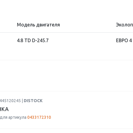
Модель двигателя
Эколог
4.8 TD D-245.7
ЕВРО 4
0445120245 |
DISTOCK
НКА
для артикула
0433172310