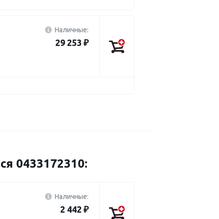
Наличные:
29 253 ₽
ся 0433172310:
Наличные:
2 442 ₽