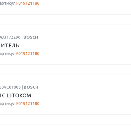
 артикул
F019121180
0433172296 |
BOSCH
ЛИТЕЛЬ
 артикул
F019121180
F00VC01005 |
BOSCH
 С ШТОКОМ
 артикул
F019121180