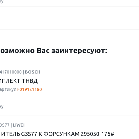
ну
озможно Вас заинтересуют:
2417010008 |
BOSCH
МПЛЕКТ ТНВД
 артикул
F019121180
ну
3S77 |
LIWEI
ИТЕЛЬ G3S77 К ФОРСУНКАМ 295050-176#