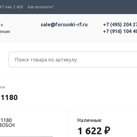
Т пав. 2-43Б
Как проехать?
sale@forsunki-rf.ru
+7 (495) 204 2
 к
+7 (916) 104 4
темам
нок
1180
21180
Наличные:
 BOSCH
1 622 ₽