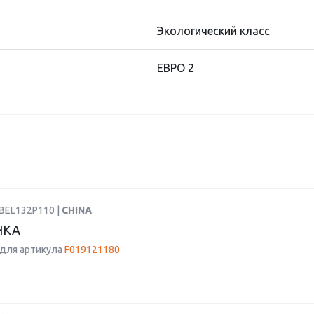
Экологический класс
ЕВРО 2
KBEL132P110 |
CHINA
НКА
для артикула
F019121180