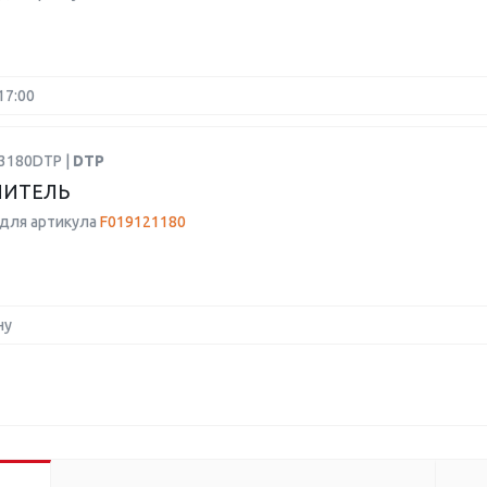
17:00
03180DTP |
DTP
ЛИТЕЛЬ
для артикула
F019121180
ну