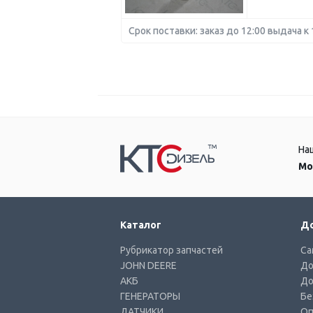
Срок поставки: заказ до 12:00 выдача к 
На
Мо
Каталог
До
Рубрикатор запчастей
Са
JOHN DEERE
До
АКБ
До
ГЕНЕРАТОРЫ
Бе
ДАТЧИКИ
Оп