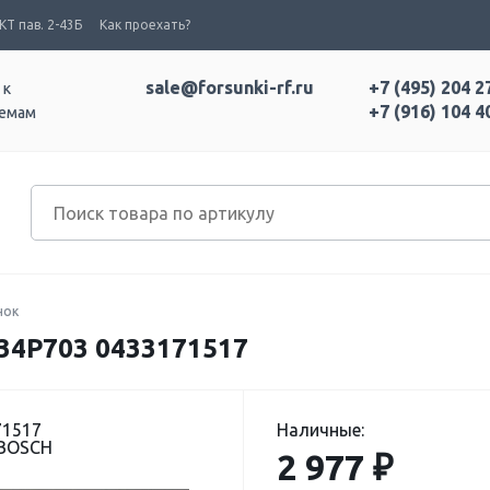
Т пав. 2-43Б
Как проехать?
sale@forsunki-rf.ru
+7 (495) 204 2
 к
+7 (916) 104 4
темам
нок
4P703 0433171517
71517
Наличные:
 BOSCH
2 977 ₽