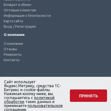
Возврат и обмен
Оптовым клиентам
Информация о безопасности
Карта сайта
Вход
/ Регистрация
О компании
О компании
Отзывы
Реквизиты
Контакты
Сайт использует
Яндекс.Метрику, средства 1С-
© КТС-Дизель – Комплектующие к топливным системам
Все права защищены, 2003 – 2025
Битрикс и cookie-файлы.
Согласие на обработку персональных данных
Нажимая кнопку ниже, вы
ПРИНЯТЬ
соглашаетесь с
политикой
Сайт создан в маркетинговом
обработки
таких данных и
агентстве KLUEV.BZ
принимаете
пользовательское
соглашение
.