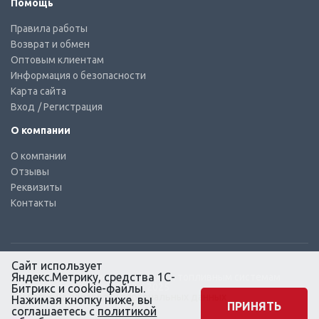
Помощь
Правила работы
Возврат и обмен
Оптовым клиентам
Информация о безопасности
Карта сайта
Вход
/ Регистрация
О компании
О компании
Отзывы
Реквизиты
Контакты
Сайт использует
Яндекс.Метрику, средства 1С-
© КТС-Дизель – Комплектующие к топливным системам
Все права защищены, 2003 – 2025
Битрикс и cookie-файлы.
Согласие на обработку персональных данных
Нажимая кнопку ниже, вы
ПРИНЯТЬ
соглашаетесь с
политикой