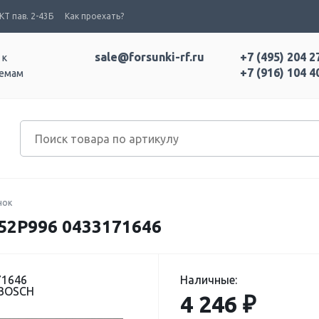
Т пав. 2-43Б
Как проехать?
sale@forsunki-rf.ru
+7 (495) 204 2
 к
+7 (916) 104 4
темам
нок
2P996 0433171646
71646
Наличные:
 BOSCH
4 246 ₽