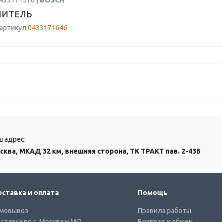
0433171576 |
BOSCH
ЛИТЕЛЬ
 артикул
0433171646
ш адрес:
сква, МКАД 32 км, внешняя сторона, ТК ТРАКТ пав. 2-43Б
ставка и оплата
Помощь
мовывоз
Правила работы
ставка по г. Москва и МО
Возврат и обмен