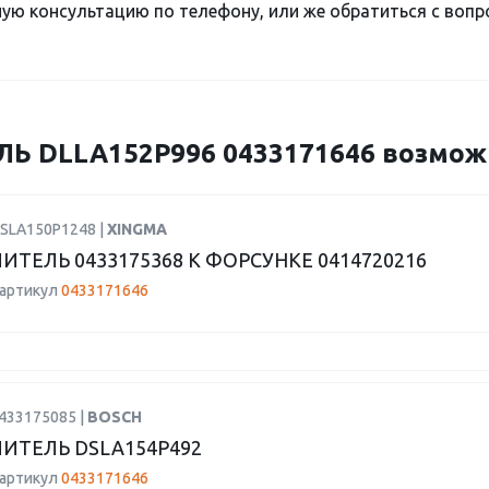
ю консультацию по телефону, или же обратиться с вопро
 DLLA152P996 0433171646 возможно
DSLA150P1248 |
XINGMA
ИТЕЛЬ 0433175368 К ФОРСУНКЕ 0414720216
 артикул
0433171646
0433175085 |
BOSCH
ИТЕЛЬ DSLA154P492
 артикул
0433171646