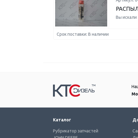
Артикул: 
РАСПЫ
Вы искали
Срок поставки: В наличии
На
Мо
Каталог
До
Рубрикатор запчастей
Са
JOHN DEERE
До