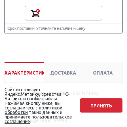
Срок поставки: Уточняйте наличие и цену
ХАРАКТЕРИСТИКИ
ДОСТАВКА
ОПЛАТА
Сайт использует
Аналогичные артикулы:
0433171983,
Яндекс.Метрику, средства 1С-
Битрикс и cookie-файлы.
DLLA153P1609
Нажимая кнопку ниже, вы
ПРИНЯТЬ
соглашаетесь с
политикой
обработки
таких данных и
принимаете
пользовательское
Производитель:
REPARD
соглашение
.