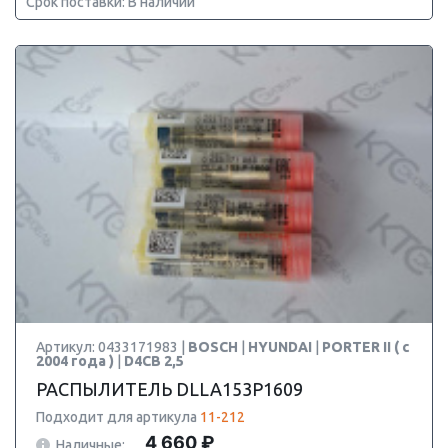
Срок поставки: В наличии
Артикул: 0433171983 |
BOSCH
|
HYUNDAI
|
PORTER II ( с
2004 года )
|
D4CB 2,5
РАСПЫЛИТЕЛЬ DLLA153P1609
Подходит для артикула
11-212
4 660 ₽
Наличные: