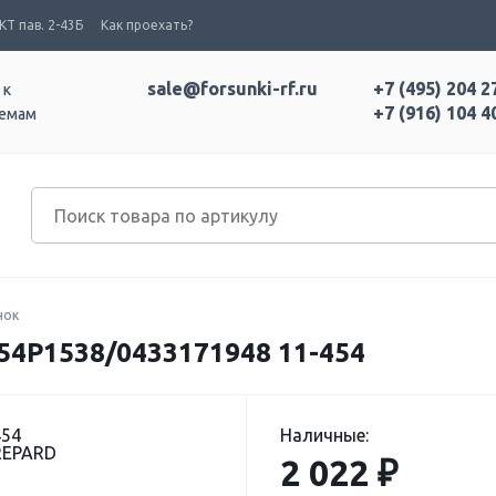
Т пав. 2-43Б
Как проехать?
sale@forsunki-rf.ru
+7 (495) 204 2
 к
+7 (916) 104 4
темам
нок
P1538/0433171948 11-454
454
Наличные:
REPARD
2 022 ₽