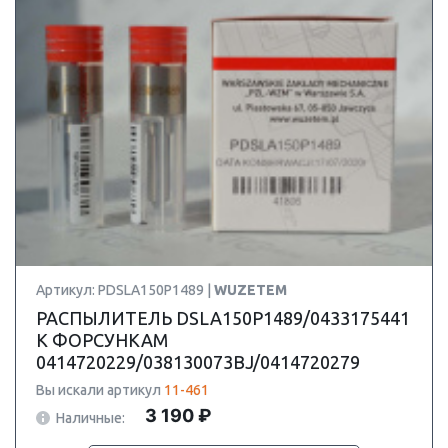
Артикул: PDSLA150P1489 |
WUZETEM
РАСПЫЛИТЕЛЬ DSLA150P1489/0433175441
К ФОРСУНКАМ
0414720229/038130073BJ/0414720279
Вы искали артикул
11-461
3 190 ₽
Наличные: