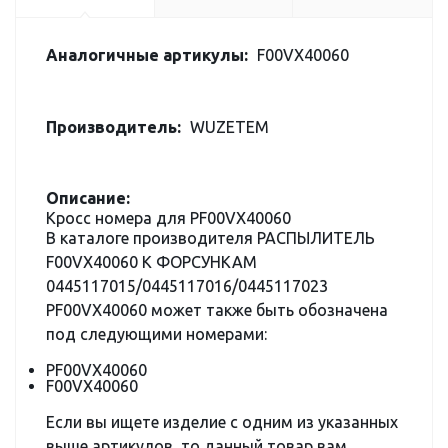
Аналогичные артикулы:
F00VX40060
Производитель:
WUZETEM
Описание:
Кросс номера для PF00VX40060
В каталоге производителя РАСПЫЛИТЕЛЬ
F00VX40060 К ФОРСУНКАМ
0445117015/0445117016/0445117023
PF00VX40060 может также быть обозначена
под следующими номерами:
PF00VX40060
F00VX40060
Если вы ищете изделие с одним из указанных
выше артикулов, то данный товар вам