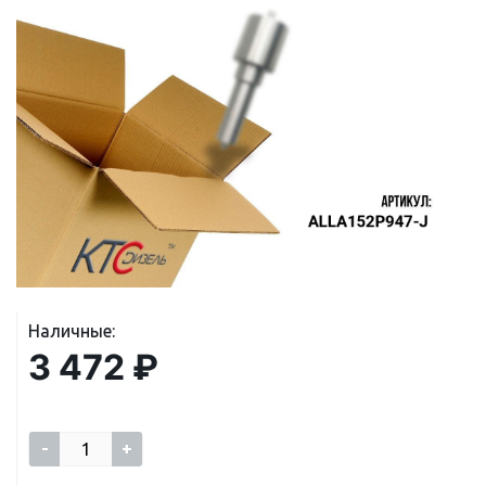
Наличные:
3 472 ₽
-
+