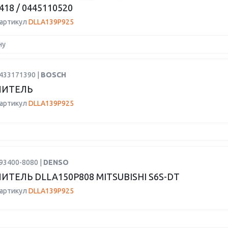
418 / 0445110520
 артикул
DLLA139P925
ну
0433171390 |
BOSCH
ЛИТЕЛЬ
 артикул
DLLA139P925
93400-8080 |
DENSO
ИТЕЛЬ DLLA150P808 MITSUBISHI S6S-DT
 артикул
DLLA139P925