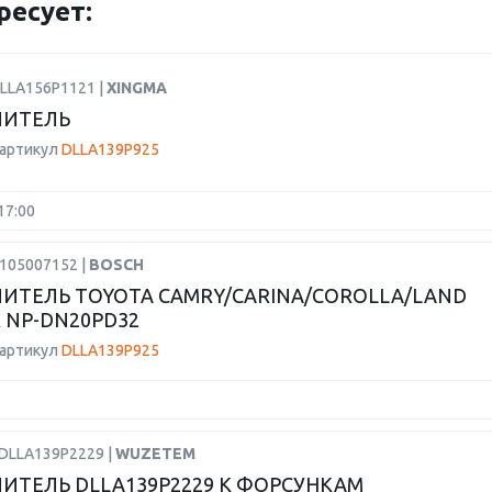
ресует:
DLLA156P1121 |
XINGMA
ЛИТЕЛЬ
 артикул
DLLA139P925
17:00
H105007152 |
BOSCH
ИТЕЛЬ TOYOTA CAMRY/CARINA/COROLLA/LAND
R NP-DN20PD32
 артикул
DLLA139P925
PDLLA139P2229 |
WUZETEM
ИТЕЛЬ DLLA139P2229 К ФОРСУНКАМ