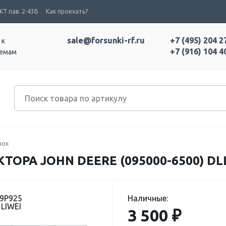
Т пав. 2-43Б
Как проехать?
sale@forsunki-rf.ru
+7 (495) 204 2
 к
+7 (916) 104 4
темам
нок
ОРА JOHN DEERE (095000-6500) DL
39P925
Наличные:
LIWEI
3 500 ₽