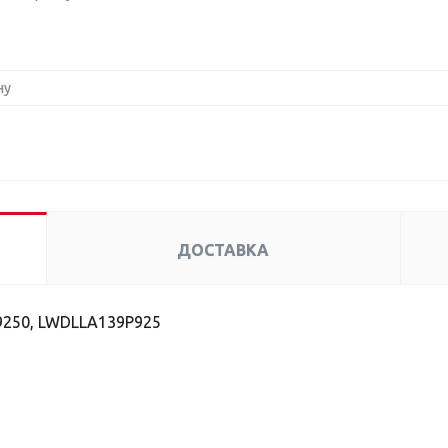
ну
ДОСТАВКА
9250, LWDLLA139P925