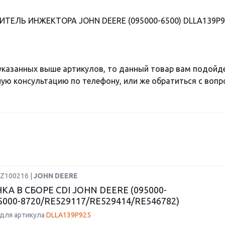
ИТЕЛЬ ИНЖЕКТОРА JOHN DEERE (095000-6500) DLLA139P9
 указанных выше артикулов, то данный товар вам подойд
ю консультацию по телефону, или же обратиться с вопро
DZ100216 |
JOHN DEERE
А В СБОРЕ CDI JOHN DEERE (095000-
5000-8720/RE529117/RE529414/RE546782)
для артикула
DLLA139P925