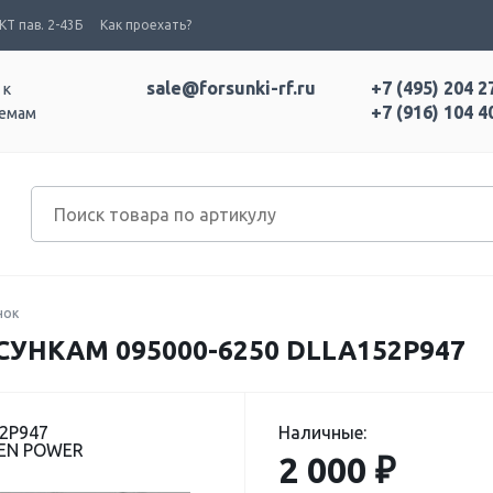
Т пав. 2-43Б
Как проехать?
sale@forsunki-rf.ru
+7 (495) 204 2
 к
+7 (916) 104 4
темам
нок
УНКАМ 095000-6250 DLLA152P947
52P947
Наличные:
EEN POWER
2 000 ₽