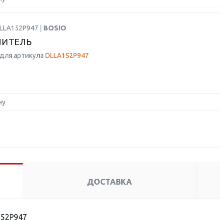
BLLA152P947 |
BOSIO
ЛИТЕЛЬ
для артикула
DLLA152P947
ну
ДОСТАВКА
52P947