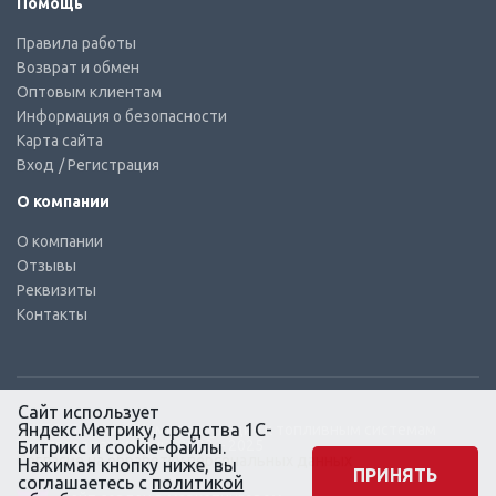
Помощь
Правила работы
Возврат и обмен
Оптовым клиентам
Информация о безопасности
Карта сайта
Вход
/ Регистрация
О компании
О компании
Отзывы
Реквизиты
Контакты
Сайт использует
Яндекс.Метрику, средства 1С-
© КТС-Дизель – Комплектующие к топливным системам
Все права защищены, 2003 – 2025
Битрикс и cookie-файлы.
Согласие на обработку персональных данных
Нажимая кнопку ниже, вы
ПРИНЯТЬ
соглашаетесь с
политикой