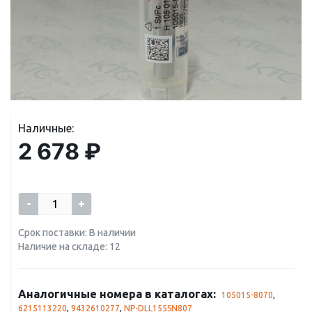
Наличные:
2 678 ₽
-
+
Срок поставки: В наличии
Наличие на складе: 12
Аналогичные номера в каталогах:
105015-8070
,
6215113220
,
9432610277
,
NP-DLL155SN807