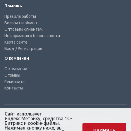
Помощь
Правила работы
Возврат и обмен
Оптовым клиентам
Информация о безопасности
Карта сайта
Вход
/ Регистрация
О компании
О компании
Отзывы
Реквизиты
Контакты
Сайт использует
Яндекс.Метрику, средства 1С-
© КТС-Дизель – Комплектующие к топливным системам
Все права защищены, 2003 – 2025
Битрикс и cookie-файлы.
Согласие на обработку персональных данных
Нажимая кнопку ниже, вы
ПРИНЯТЬ