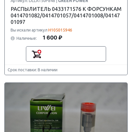
Артикул: DLLA150P848 |
GREEN POWER
РАСПЫЛИТЕЛЬ 0433171576 К ФОРСУНКАМ
0414701082/0414701057/0414701008/04147
01097
Вы искали артикул
H105015946
1 600 ₽
Наличные:
Срок поставки: В наличии