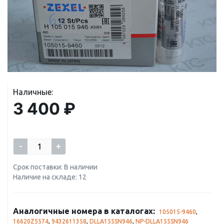
Наличные:
3 400 ₽
-
+
Срок поставки: В наличии
Наличие на складе: 12
Аналогичные номера в каталогах:
105015-9460
,
16620Z5574
,
9432611358
,
DLLA155SN946
,
NP-DLLA155SN946