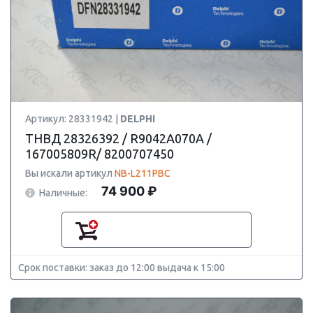
Артикул: 28331942 |
DELPHI
ТНВД 28326392 / R9042A070A /
167005809R/ 8200707450
Вы искали артикул
NB-L211PBC
74 900 ₽
Наличные:
Срок поставки: заказ до 12:00 выдача к 15:00