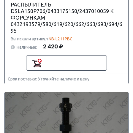
РАСПЫЛИТЕЛЬ
DSLA150P706/0433175150/2437010059 К
ФОРСУНКАМ
0432193579/580/619/620/662/663/693/694/6
95
Вы искали артикул
NB-L211PBC
2 420 ₽
Наличные:
Срок поставки: Уточняйте наличие и цену