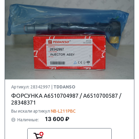
Артикул: 28342997 |
TDDANSO
ФОРСУНКА A6510704987 / A6510700587 /
28348371
Вы искали артикул
NB-L211PBC
13 600 ₽
Наличные: