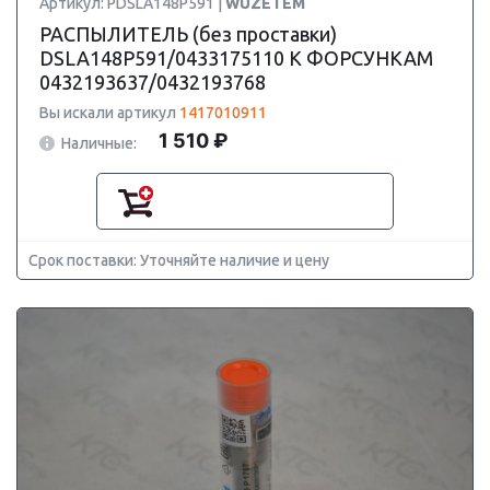
Артикул: PDSLA148P591 |
WUZETEM
РАСПЫЛИТЕЛЬ (без проставки)
DSLA148P591/0433175110 К ФОРСУНКАМ
0432193637/0432193768
Вы искали артикул
1417010911
1 510 ₽
Наличные:
Срок поставки: Уточняйте наличие и цену