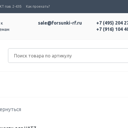
Т пав. 2-43Б
Как проехать?
sale@forsunki-rf.ru
+7 (495) 204 2
 к
+7 (916) 104 4
темам
ернуться