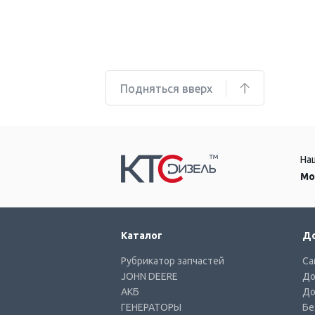
Подняться вверх
На
Мо
Каталог
До
Рубрикатор запчастей
Са
JOHN DEERE
До
АКБ
До
ГЕНЕРАТОРЫ
Бе