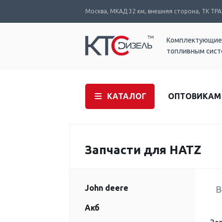
Москва, МКАД 32 км, внешняя сторона, ТК ТРАК
Комплектующие
топливным сис
КАТАЛОГ
ОПТОВИКАМ
Запчасти для HATZ
John deere
В
Акб