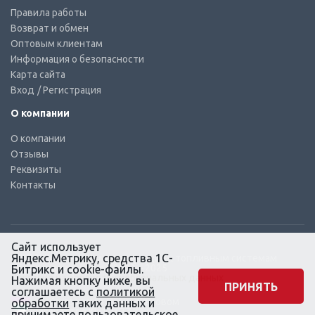
Правила работы
Возврат и обмен
Оптовым клиентам
Информация о безопасности
Карта сайта
Вход
/ Регистрация
О компании
О компании
Отзывы
Реквизиты
Контакты
Сайт использует
Яндекс.Метрику, средства 1С-
© КТС-Дизель – Комплектующие к топливным системам
Все права защищены, 2003 – 2025
Битрикс и cookie-файлы.
Согласие на обработку персональных данных
Нажимая кнопку ниже, вы
ПРИНЯТЬ
соглашаетесь с
политикой
Сайт создан в маркетинговом
обработки
таких данных и
агентстве KLUEV.BZ
принимаете
пользовательское