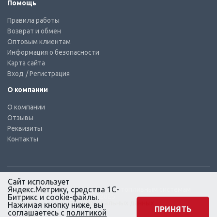
Помощь
Правила работы
Возврат и обмен
Оптовым клиентам
Информация о безопасности
Карта сайта
Вход
/ Регистрация
О компании
О компании
Отзывы
Реквизиты
Контакты
Сайт использует
Яндекс.Метрику, средства 1С-
© КТС-Дизель – Комплектующие к топливным системам
Все права защищены, 2003 – 2025
Битрикс и cookie-файлы.
Согласие на обработку персональных данных
Нажимая кнопку ниже, вы
ПРИНЯТЬ
соглашаетесь с
политикой