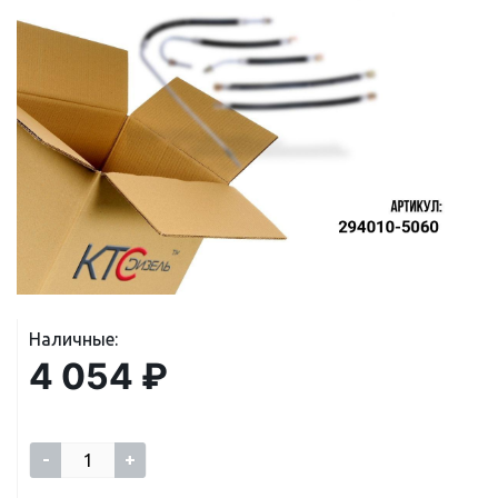
Наличные:
4 054 ₽
-
+