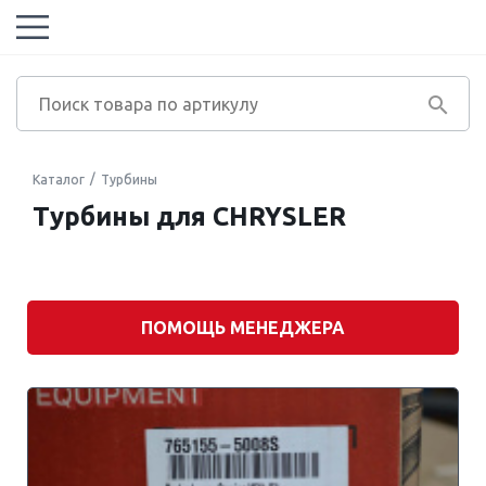
Каталог
Турбины
Турбины для CHRYSLER
Марка
автомобиля
Модель
двигателя
ПОМОЩЬ МЕНЕДЖЕРА
Модель
автомобиля
Экологический
класс