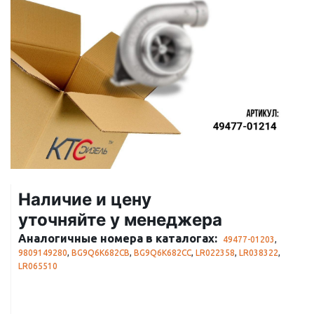
Наличие и цену
уточняйте у менеджера
Аналогичные номера в каталогах:
49477-01203
,
9809149280
,
BG9Q6K682CB
,
BG9Q6K682CC
,
LR022358
,
LR038322
,
LR065510