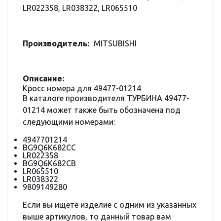
LR022358, LR038322, LR065510
Производитель:
MITSUBISHI
Описание:
Кросс номера для 49477-01214
В каталоге производителя ТУРБИНА 49477-
01214 может также быть обозначена под
следующими номерами:
4947701214
BG9Q6K682CC
LR022358
BG9Q6K682CB
LR065510
LR038322
9809149280
Если вы ищете изделие с одним из указанных
выше артикулов, то данный товар вам