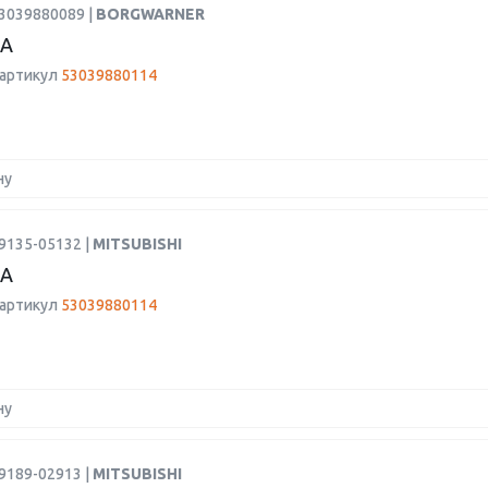
53039880089 |
BORGWARNER
А
 артикул
53039880114
ну
9135-05132 |
MITSUBISHI
А
 артикул
53039880114
ну
9189-02913 |
MITSUBISHI