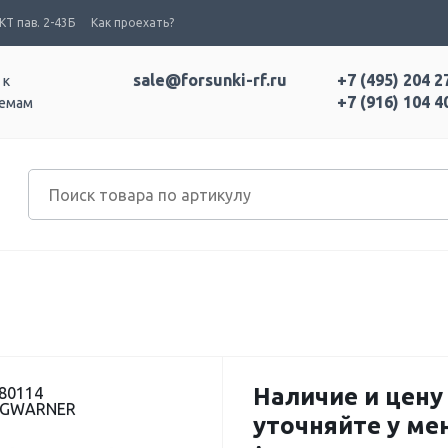
Т пав. 2-43Б
Как проехать?
sale@forsunki-rf.ru
+7 (495) 204 2
 к
+7 (916) 104 4
темам
Наличие и цену
80114
ORGWARNER
уточняйте у м