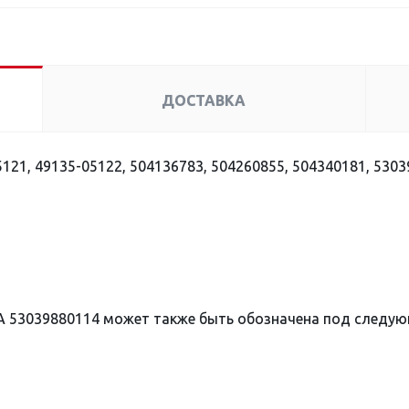
ДОСТАВКА
121, 49135-05122, 504136783, 504260855, 504340181, 530
А 53039880114 может также быть обозначена под следу